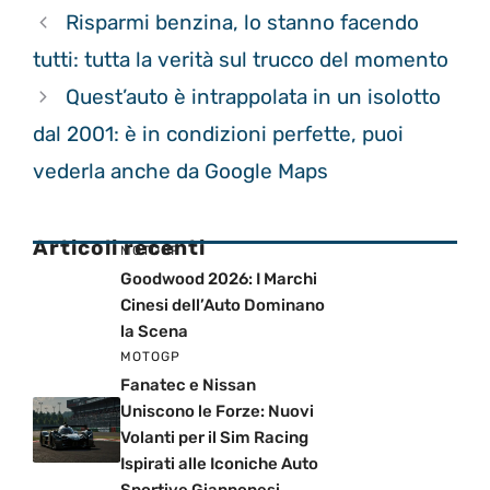
Risparmi benzina, lo stanno facendo
tutti: tutta la verità sul trucco del momento
Quest’auto è intrappolata in un isolotto
dal 2001: è in condizioni perfette, puoi
vederla anche da Google Maps
Articoli recenti
MOTOGP
Goodwood 2026: I Marchi
Cinesi dell’Auto Dominano
la Scena
MOTOGP
Fanatec e Nissan
Uniscono le Forze: Nuovi
Volanti per il Sim Racing
Ispirati alle Iconiche Auto