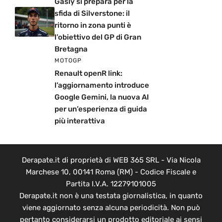
Gasly si prepara per la
sfida di Silverstone: il
ritorno in zona punti è
l’obiettivo del GP di Gran
Bretagna
MOTOGP
Renault openR link:
l’aggiornamento introduce
Google Gemini, la nuova AI
per un’esperienza di guida
più interattiva
Derapate.it di proprietà di WEB 365 SRL - Via Nicola
Marchese 10, 00141 Roma (RM) - Codice Fiscale e
Partita I.V.A. 12279101005
Derapate.it non è una testata giornalistica, in quanto
viene aggiornato senza alcuna periodicità. Non può
pertanto considerarsi un prodotto editoriale ai sensi