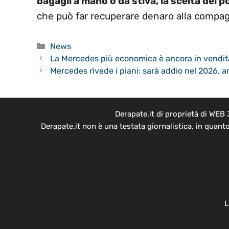
bagagli a mano o da stiva, la scelta dei pos
che può far recuperare denaro alla compag
Categorie
News
La Mercedes più economica è ancora in vendita:
Mercedes rivede i piani: sarà addio nel 2026, a
Derapate.it di proprietà di WEB
Derapate.it non è una testata giornalistica, in quant
L