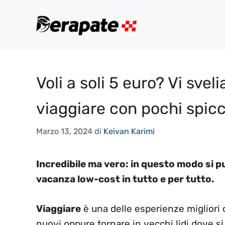
Vai
al
contenuto
Voli a soli 5 euro? Vi svel
viaggiare con pochi spicc
Marzo 13, 2024
di
Keivan Karimi
Incredibile ma vero: in questo modo si p
vacanza low-cost in tutto e per tutto.
Viaggiare
è una delle esperienze migliori c
nuovi oppure tornare in vecchi lidi dove si 