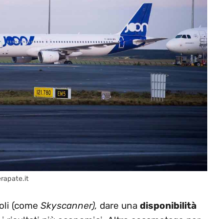
erapate.it
voli (come
Skyscanner),
dare una
disponibilità