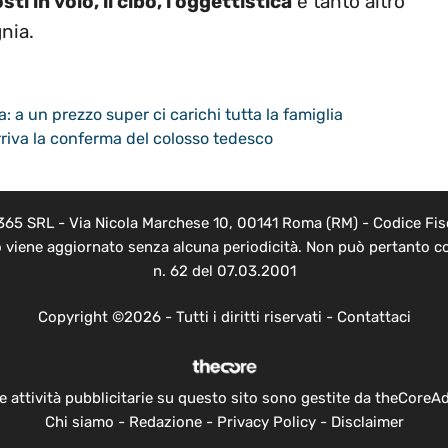
ti in volo, il cibo, l’oggettistica
e tanto altro
nia.
 a un prezzo super ci carichi tutta la famiglia
rriva la conferma del colosso tedesco
 365 SRL - Via Nicola Marchese 10, 00141 Roma (RM) - Codice Fisc
o viene aggiornato senza alcuna periodicità. Non può pertanto co
n. 62 del 07.03.2001
Copyright ©2026 - Tutti i diritti riservati -
Contattaci
e attività pubblicitarie su questo sito sono gestite da theCoreA
Chi siamo
-
Redazione
-
Privacy Policy
-
Disclaimer