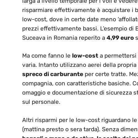
larga a livello temporale per i voli e veder
risparmiare effettivamente è acquistare i b
low-cost, dove in certe date meno ‘affollat
prezzi effettivamente bassi. L’esempio di B
Suceava in Romania reperito a
4,99 euro
s
Ma come fanno le
low-cost
a permettersi d
varia. Intanto utilizzano aerei della propr
spreco di carburante
per certe tratte. Me
compagnia, con caratteristiche basiche. Com
omaggio e documentazione di sicurezza sta
sul personale.
Altri risparmi per le low-cost riguardano le
(mattina presto o sera tarda). Senza diment