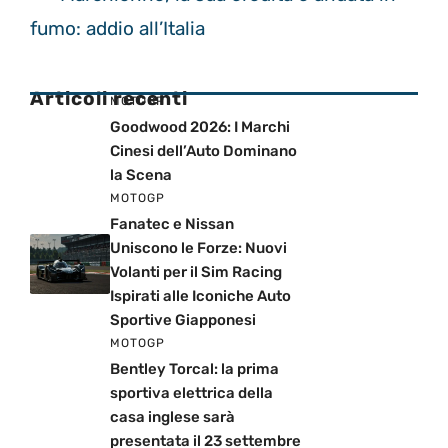
fumo: addio all’Italia
Articoli recenti
MOTOGP
Goodwood 2026: I Marchi
Cinesi dell’Auto Dominano
la Scena
MOTOGP
Fanatec e Nissan
Uniscono le Forze: Nuovi
Volanti per il Sim Racing
Ispirati alle Iconiche Auto
Sportive Giapponesi
MOTOGP
Bentley Torcal: la prima
sportiva elettrica della
casa inglese sarà
presentata il 23 settembre