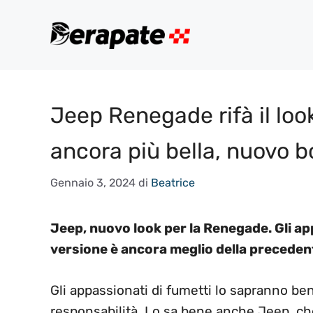
Vai
al
contenuto
Jeep Renegade rifà il look
ancora più bella, nuovo b
Gennaio 3, 2024
di
Beatrice
Jeep, nuovo look per la Renegade. Gli ap
versione è ancora meglio della preceden
Gli appassionati di fumetti lo sapranno be
responsabilità. Lo sa bene anche Jeep, c