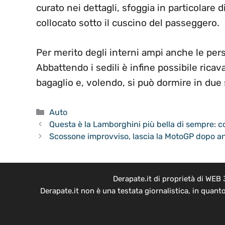
curato nei dettagli, sfoggia in particolare 
collocato sotto il cuscino del passeggero.
Per merito degli interni ampi anche le pe
Abbattendo i sedili è infine possibile ricav
bagaglio e, volendo, si può dormire in due
Categorie
Auto
Questa è la Lamborghini più bella di sempre: c
Scossone improvviso, lascia la MotoGP dopo ann
Derapate.it di proprietà di WEB
Derapate.it non è una testata giornalistica, in quant