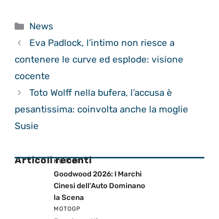
Categorie
News
Eva Padlock, l’intimo non riesce a
contenere le curve ed esplode: visione
cocente
Toto Wolff nella bufera, l’accusa è
pesantissima: coinvolta anche la moglie
Susie
Articoli recenti
MOTOGP
Goodwood 2026: I Marchi
Cinesi dell’Auto Dominano
la Scena
MOTOGP