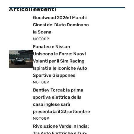
Articoli recenti
MOTOGP
Goodwood 2026: I Marchi
Cinesi dell’Auto Dominano
la Scena
MOTOGP
Fanatec e Nissan
Uniscono le Forze: Nuovi
Volanti per il Sim Racing
Ispirati alle Iconiche Auto
Sportive Giapponesi
MOTOGP
Bentley Torcal: la prima
sportiva elettrica della
casa inglese sarà
presentata il 23 settembre
MOTOGP
Rivoluzione Verde in India:
Tra Auto Elettriche e Tuk-