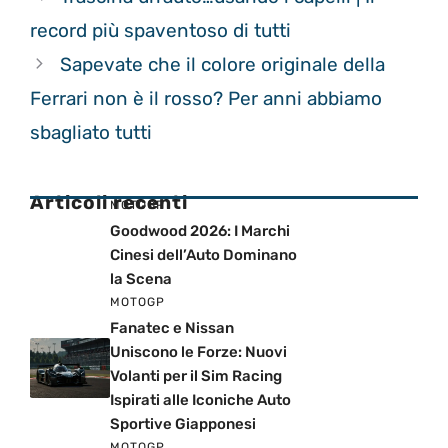
record più spaventoso di tutti
Sapevate che il colore originale della
Ferrari non è il rosso? Per anni abbiamo
sbagliato tutti
Articoli recenti
MOTOGP
Goodwood 2026: I Marchi
Cinesi dell’Auto Dominano
la Scena
MOTOGP
Fanatec e Nissan
Uniscono le Forze: Nuovi
Volanti per il Sim Racing
Ispirati alle Iconiche Auto
Sportive Giapponesi
MOTOGP