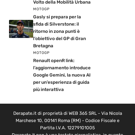
Volto della Mobilità Urbana
MOTOGP
Gasly si prepara per la
sfida di Silverstone: il
ritorno in zona punti è
l’obiettivo del GP di Gran
Bretagna
MOTOGP
Renault openR link:
l’aggiornamento introduce
Google Gemini, la nuova AI
per un’esperienza di guida
più interattiva
Derapate.it di proprietà di WEB 365 SRL - Via Nicola
Marchese 10, 00141 Roma (RM) - Codice Fiscale e
Partita I.V.A. 12279101005
Derapate.it non è una testata giornalistica, in quanto