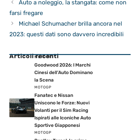
Auto a noleggio, la stangata: come non
farsi fregare
Michael Schumacher brilla ancora nel
2023: questi dati sono davvero incredibili
Articoli recenti
MOTOGP
Goodwood 2026: I Marchi
Cinesi dell’Auto Dominano
la Scena
MOTOGP
Fanatec e Nissan
Uniscono le Forze: Nuovi
Volanti per il Sim Racing
Ispirati alle Iconiche Auto
Sportive Giapponesi
MOTOGP