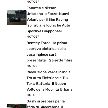
MOTOGP
Fanatec e Nissan
Uniscono le Forze: Nuovi
Volanti per il Sim Racing
Ispirati alle Iconiche Auto
Sportive Giapponesi
MOTOGP
Bentley Torcal: la prima
sportiva elettrica della
casa inglese sarà
presentata il 23 settembre
MOTOGP
Rivoluzione Verde in India:
Tra Auto Elettriche e Tuk-
Tuk a Batteria, il Nuovo
Volto della Mobilità Urbana
MOTOGP
Gasly si prepara per la
sfida di Silverstone: il