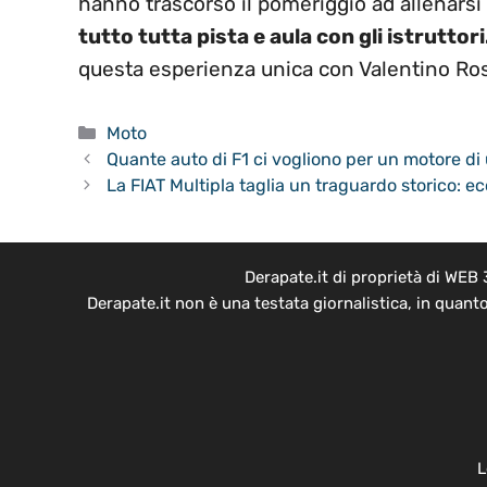
hanno trascorso il pomeriggio ad allenarsi
tutto tutta pista e aula con gli istruttori
questa esperienza unica con Valentino Ros
Categorie
Moto
Quante auto di F1 ci vogliono per un motore di 
La FIAT Multipla taglia un traguardo storico: 
Derapate.it di proprietà di WEB
Derapate.it non è una testata giornalistica, in quant
L