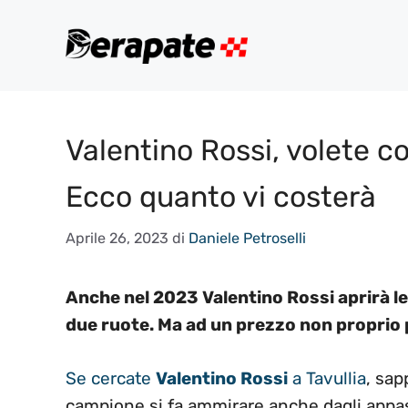
Vai
al
contenuto
Valentino Rossi, volete c
Ecco quanto vi costerà
Aprile 26, 2023
di
Daniele Petroselli
Anche nel 2023 Valentino Rossi aprirà le
due ruote. Ma ad un prezzo non proprio p
Se cercate
Valentino Rossi
a Tavullia
, sap
campione si fa ammirare anche dagli appas