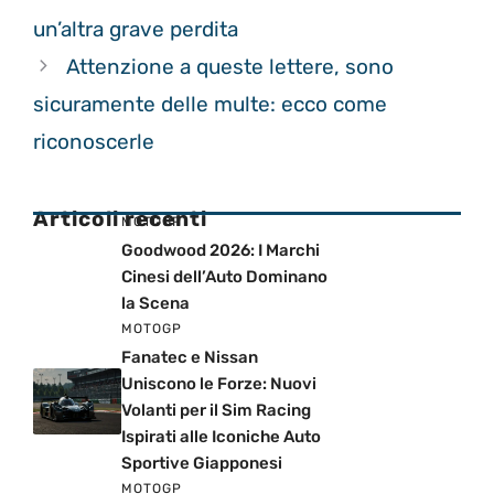
un’altra grave perdita
Attenzione a queste lettere, sono
sicuramente delle multe: ecco come
riconoscerle
Articoli recenti
MOTOGP
Goodwood 2026: I Marchi
Cinesi dell’Auto Dominano
la Scena
MOTOGP
Fanatec e Nissan
Uniscono le Forze: Nuovi
Volanti per il Sim Racing
Ispirati alle Iconiche Auto
Sportive Giapponesi
MOTOGP