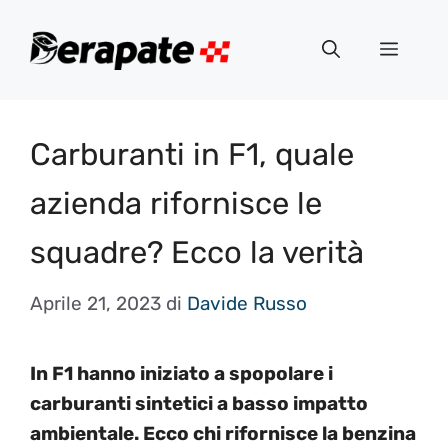
Vai
al
Menu
contenuto
Carburanti in F1, quale
azienda rifornisce le
squadre? Ecco la verità
Aprile 21, 2023
di
Davide Russo
In F1 hanno iniziato a spopolare i
carburanti sintetici a basso impatto
ambientale. Ecco chi rifornisce la benzina