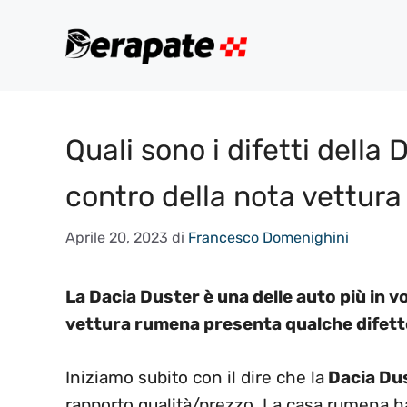
Vai
al
contenuto
Quali sono i difetti della 
contro della nota vettura
Aprile 20, 2023
di
Francesco Domenighini
La Dacia Duster è una delle auto più in v
vettura rumena presenta qualche difett
Iniziamo subito con il dire che la
Dacia Du
rapporto qualità/prezzo. La casa rumena ha