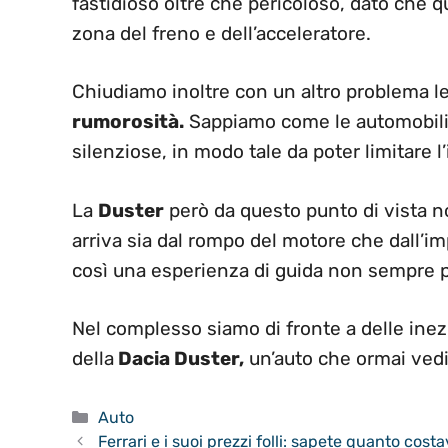
fastidioso oltre che pericoloso, dato che
zona del freno e dell’acceleratore.
Chiudiamo inoltre con un altro problema le
rumorosità.
Sappiamo come le automobili 
silenziose, in modo tale da poter limitare 
La
Duster
però da questo punto di vista n
arriva sia dal rompo del motore che dall’im
così una esperienza di guida non sempre p
Nel complesso siamo di fronte a delle inezi
della
Dacia Duster,
un’auto che ormai vedi
Categorie
Auto
Ferrari e i suoi prezzi folli: sapete quanto cost