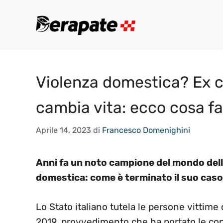
Vai
al
contenuto
Violenza domestica? Ex c
cambia vita: ecco cosa fa
Aprile 14, 2023
di
Francesco Domenighini
Anni fa un noto campione del mondo del
domestica: come è terminato il suo cas
Lo Stato italiano tutela le persone vittim
2019, provvedimento che ha portato le con