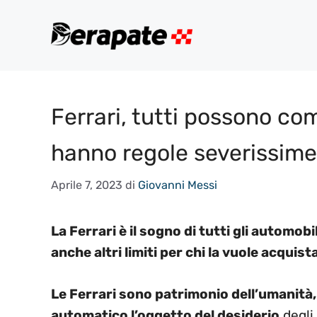
Vai
al
contenuto
Ferrari, tutti possono c
hanno regole severissime p
Aprile 7, 2023
di
Giovanni Messi
La Ferrari è il sogno di tutti gli automobi
anche altri limiti per chi la vuole acquist
Le Ferrari sono patrimonio dell’umanità, 
automatico l’oggetto del desiderio
degli 