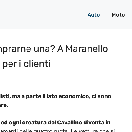
Auto
Moto
omprarne una? A Maranello
er i clienti
listi, ma a parte il lato economico, ci sono
are.
ed ogni creatura del Cavallino diventa in
amanti delle quattro ruote. Le vetture che si