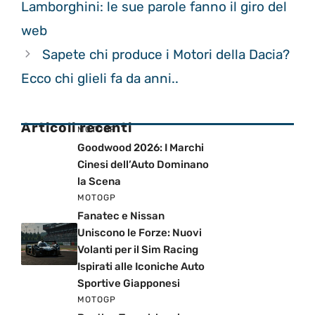
Lamborghini: le sue parole fanno il giro del
web
Sapete chi produce i Motori della Dacia?
Ecco chi glieli fa da anni..
Articoli recenti
MOTOGP
Goodwood 2026: I Marchi
Cinesi dell’Auto Dominano
la Scena
MOTOGP
Fanatec e Nissan
Uniscono le Forze: Nuovi
Volanti per il Sim Racing
Ispirati alle Iconiche Auto
Sportive Giapponesi
MOTOGP