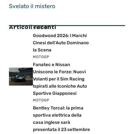
Svelato il mistero
Articoli recenti
MOTOGP
Goodwood 2026: I Marchi
Cinesi dell’Auto Dominano
la Scena
MOTOGP
Fanatec e Nissan
Uniscono le Forze: Nuovi
Volanti per il Sim Racing
Ispirati alle Iconiche Auto
Sportive Giapponesi
MOTOGP
Bentley Torcal: la prima
sportiva elettrica della
casa inglese sarà
presentata il 23 settembre