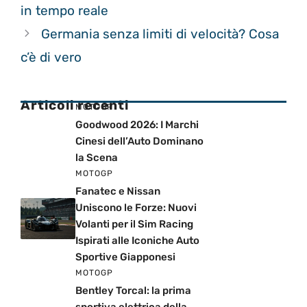
in tempo reale
Germania senza limiti di velocità? Cosa
c’è di vero
Articoli recenti
MOTOGP
Goodwood 2026: I Marchi
Cinesi dell’Auto Dominano
la Scena
MOTOGP
Fanatec e Nissan
Uniscono le Forze: Nuovi
Volanti per il Sim Racing
Ispirati alle Iconiche Auto
Sportive Giapponesi
MOTOGP
Bentley Torcal: la prima
sportiva elettrica della