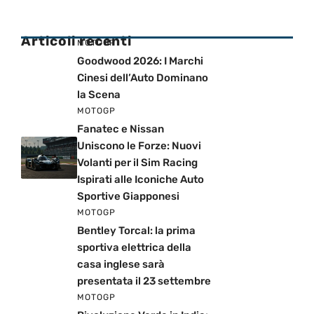
Articoli recenti
MOTOGP
Goodwood 2026: I Marchi
Cinesi dell’Auto Dominano
la Scena
MOTOGP
Fanatec e Nissan
Uniscono le Forze: Nuovi
Volanti per il Sim Racing
Ispirati alle Iconiche Auto
Sportive Giapponesi
MOTOGP
Bentley Torcal: la prima
sportiva elettrica della
casa inglese sarà
presentata il 23 settembre
MOTOGP