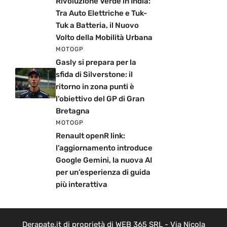
Rivoluzione Verde in India:
Tra Auto Elettriche e Tuk-
Tuk a Batteria, il Nuovo
Volto della Mobilità Urbana
MOTOGP
Gasly si prepara per la
sfida di Silverstone: il
ritorno in zona punti è
l’obiettivo del GP di Gran
Bretagna
MOTOGP
Renault openR link:
l’aggiornamento introduce
Google Gemini, la nuova AI
per un’esperienza di guida
più interattiva
Derapate.it di proprietà di WEB 365 SRL - Via Nicola