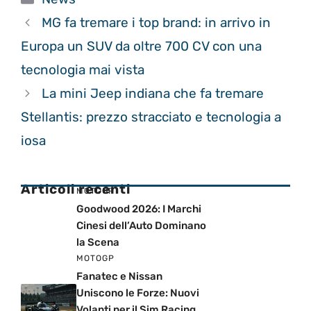
MG fa tremare i top brand: in arrivo in
Europa un SUV da oltre 700 CV con una
tecnologia mai vista
La mini Jeep indiana che fa tremare
Stellantis: prezzo stracciato e tecnologia a
iosa
Articoli recenti
MOTOGP
Goodwood 2026: I Marchi
Cinesi dell’Auto Dominano
la Scena
MOTOGP
Fanatec e Nissan
Uniscono le Forze: Nuovi
Volanti per il Sim Racing