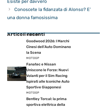
Esiste per davvero
Conoscete la fidanzata di Alonso? E’
una donna famosissima
Articoli recenti
MOTOGP
Goodwood 2026: I Marchi
Cinesi dell’Auto Dominano
la Scena
MOTOGP
Fanatec e Nissan
Uniscono le Forze: Nuovi
Volanti per il Sim Racing
Ispirati alle Iconiche Auto
Sportive Giapponesi
MOTOGP
Bentley Torcal: la prima
sportiva elettrica della