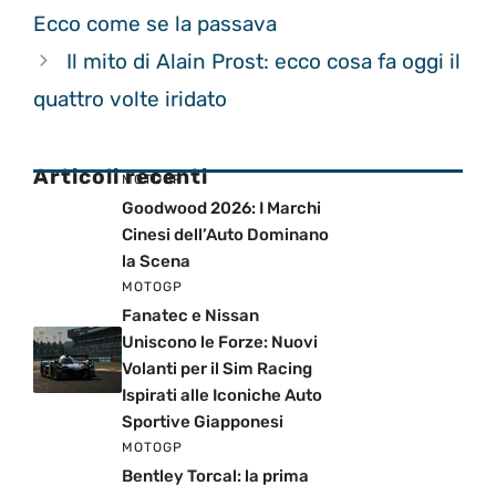
Ecco come se la passava
Il mito di Alain Prost: ecco cosa fa oggi il
quattro volte iridato
Articoli recenti
MOTOGP
Goodwood 2026: I Marchi
Cinesi dell’Auto Dominano
la Scena
MOTOGP
Fanatec e Nissan
Uniscono le Forze: Nuovi
Volanti per il Sim Racing
Ispirati alle Iconiche Auto
Sportive Giapponesi
MOTOGP
Bentley Torcal: la prima