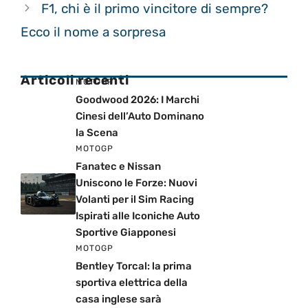
F1, chi è il primo vincitore di sempre?
Ecco il nome a sorpresa
Articoli recenti
MOTOGP
Goodwood 2026: I Marchi
Cinesi dell’Auto Dominano
la Scena
MOTOGP
Fanatec e Nissan
Uniscono le Forze: Nuovi
Volanti per il Sim Racing
Ispirati alle Iconiche Auto
Sportive Giapponesi
MOTOGP
Bentley Torcal: la prima
sportiva elettrica della
casa inglese sarà