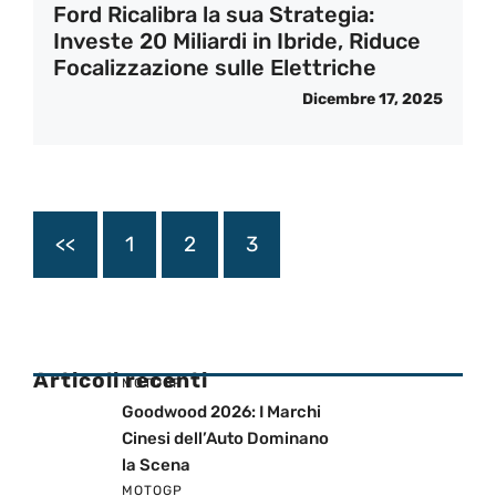
Ford Ricalibra la sua Strategia:
Investe 20 Miliardi in Ibride, Riduce
Focalizzazione sulle Elettriche
Dicembre 17, 2025
<<
1
2
3
Articoli recenti
MOTOGP
Goodwood 2026: I Marchi
Cinesi dell’Auto Dominano
la Scena
MOTOGP