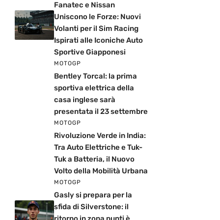
Fanatec e Nissan
Uniscono le Forze: Nuovi
Volanti per il Sim Racing
Ispirati alle Iconiche Auto
Sportive Giapponesi
MOTOGP
Bentley Torcal: la prima
sportiva elettrica della
casa inglese sarà
presentata il 23 settembre
MOTOGP
Rivoluzione Verde in India:
Tra Auto Elettriche e Tuk-
Tuk a Batteria, il Nuovo
Volto della Mobilità Urbana
MOTOGP
Gasly si prepara per la
sfida di Silverstone: il
ritorno in zona punti è