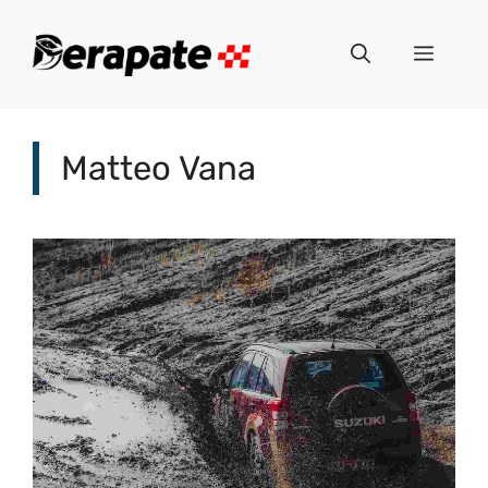
Vai
al
Menu
contenuto
Matteo Vana