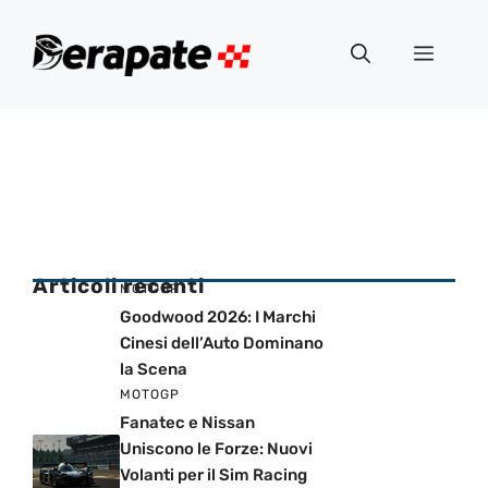
Vai
al
Menu
contenuto
Articoli recenti
MOTOGP
Goodwood 2026: I Marchi
Cinesi dell’Auto Dominano
la Scena
MOTOGP
Fanatec e Nissan
Uniscono le Forze: Nuovi
Volanti per il Sim Racing