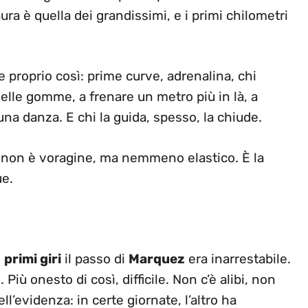
aura è quella dei grandissimi, e i primi chilometri
 proprio così: prime curve, adrenalina, chi
 delle gomme, a frenare un metro più in là, a
una danza. E chi la guida, spesso, la chiude.
co non è voragine, ma nemmeno elastico. È la
ue.
i
primi giri
il passo di
Marquez
era inarrestabile.
iù onesto di così, difficile. Non c’è alibi, non
ell’evidenza: in certe giornate, l’altro ha