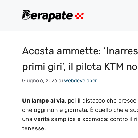
Vai
al
contenuto
Acosta ammette: ‘Inarrest
primi giri’, il pilota KTM n
Giugno 6, 2026
di
webdeveloper
Un lampo al via
, poi il distacco che cresce
che oggi non è giornata. È quello che è s
una verità semplice e scomoda: contro il ri
tenesse.