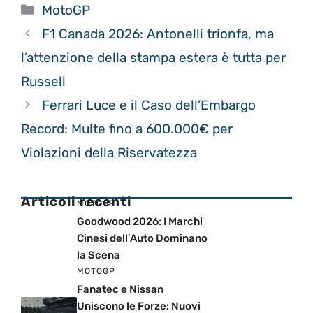
Categorie
MotoGP
F1 Canada 2026: Antonelli trionfa, ma
l’attenzione della stampa estera è tutta per
Russell
Ferrari Luce e il Caso dell’Embargo
Record: Multe fino a 600.000€ per
Violazioni della Riservatezza
Articoli recenti
MOTOGP
Goodwood 2026: I Marchi
Cinesi dell’Auto Dominano
la Scena
MOTOGP
Fanatec e Nissan
Uniscono le Forze: Nuovi