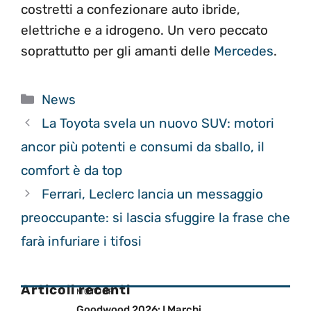
costretti a confezionare auto ibride,
elettriche e a idrogeno. Un vero peccato
soprattutto per gli amanti delle
Mercedes
.
Categorie
News
La Toyota svela un nuovo SUV: motori
ancor più potenti e consumi da sballo, il
comfort è da top
Ferrari, Leclerc lancia un messaggio
preoccupante: si lascia sfuggire la frase che
farà infuriare i tifosi
Articoli recenti
MOTOGP
Goodwood 2026: I Marchi