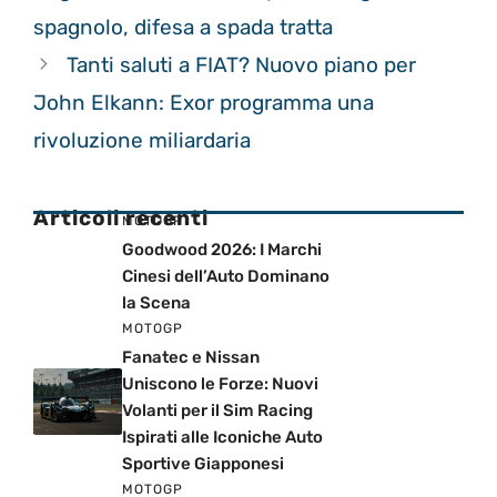
spagnolo, difesa a spada tratta
Tanti saluti a FIAT? Nuovo piano per
John Elkann: Exor programma una
rivoluzione miliardaria
Articoli recenti
MOTOGP
Goodwood 2026: I Marchi
Cinesi dell’Auto Dominano
la Scena
MOTOGP
Fanatec e Nissan
Uniscono le Forze: Nuovi
Volanti per il Sim Racing
Ispirati alle Iconiche Auto
Sportive Giapponesi
MOTOGP