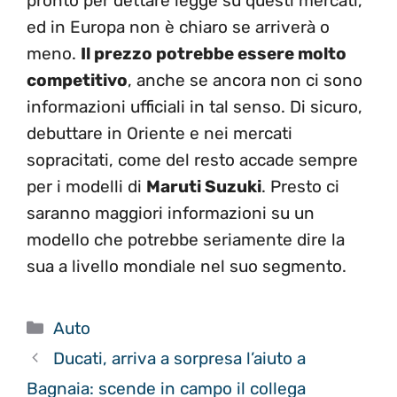
pronto per dettare legge su questi mercati,
ed in Europa non è chiaro se arriverà o
meno.
Il prezzo potrebbe essere molto
competitivo
, anche se ancora non ci sono
informazioni ufficiali in tal senso. Di sicuro,
debuttare in Oriente e nei mercati
sopracitati, come del resto accade sempre
per i modelli di
Maruti Suzuki
. Presto ci
saranno maggiori informazioni su un
modello che potrebbe seriamente dire la
sua a livello mondiale nel suo segmento.
Categorie
Auto
Ducati, arriva a sorpresa l’aiuto a
Bagnaia: scende in campo il collega