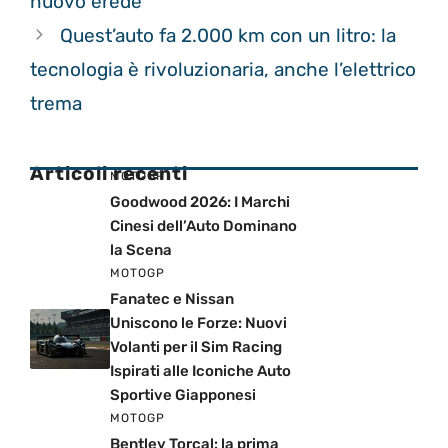
nuovo erede
Quest’auto fa 2.000 km con un litro: la
tecnologia è rivoluzionaria, anche l’elettrico
trema
Articoli recenti
MOTOGP
Goodwood 2026: I Marchi
Cinesi dell’Auto Dominano
la Scena
MOTOGP
Fanatec e Nissan
Uniscono le Forze: Nuovi
Volanti per il Sim Racing
Ispirati alle Iconiche Auto
Sportive Giapponesi
MOTOGP
Bentley Torcal: la prima