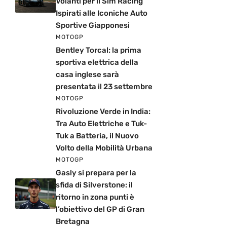
Volanti per il Sim Racing
Ispirati alle Iconiche Auto
Sportive Giapponesi
MOTOGP
Bentley Torcal: la prima
sportiva elettrica della
casa inglese sarà
presentata il 23 settembre
MOTOGP
Rivoluzione Verde in India:
Tra Auto Elettriche e Tuk-
Tuk a Batteria, il Nuovo
Volto della Mobilità Urbana
MOTOGP
Gasly si prepara per la
sfida di Silverstone: il
ritorno in zona punti è
l’obiettivo del GP di Gran
Bretagna