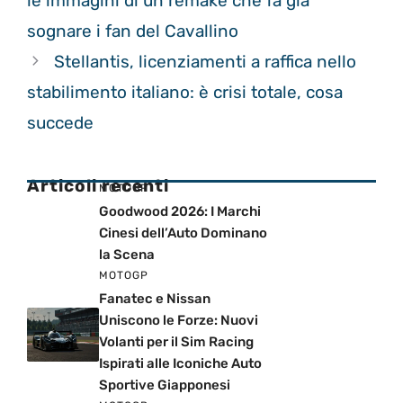
le immagini di un remake che fa già
sognare i fan del Cavallino
Stellantis, licenziamenti a raffica nello
stabilimento italiano: è crisi totale, cosa
succede
Articoli recenti
MOTOGP
Goodwood 2026: I Marchi
Cinesi dell’Auto Dominano
la Scena
MOTOGP
Fanatec e Nissan
Uniscono le Forze: Nuovi
Volanti per il Sim Racing
Ispirati alle Iconiche Auto
Sportive Giapponesi