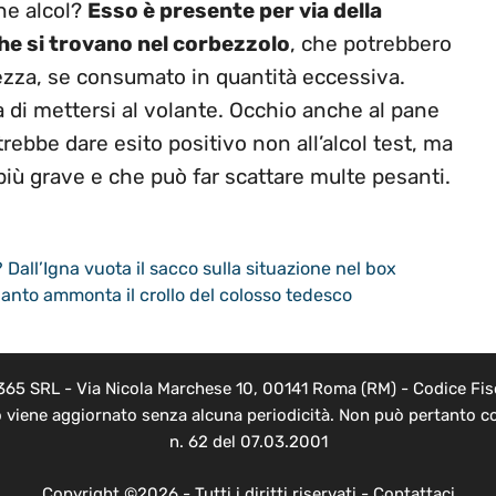
ne alcol?
Esso è presente per via della
he si trovano nel corbezzolo
, che potrebbero
hezza, se consumato in quantità eccessiva.
 di mettersi al volante. Occhio anche al pane
ebbe dare esito positivo non all’alcol test, ma
 più grave e che può far scattare multe pesanti.
Dall’Igna vuota il sacco sulla situazione nel box
uanto ammonta il crollo del colosso tedesco
 365 SRL - Via Nicola Marchese 10, 00141 Roma (RM) - Codice Fisc
o viene aggiornato senza alcuna periodicità. Non può pertanto co
n. 62 del 07.03.2001
Copyright ©2026 - Tutti i diritti riservati -
Contattaci