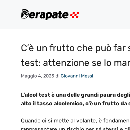
Vai
al
contenuto
C’è un frutto che può far s
test: attenzione se lo ma
Maggio 4, 2025
di
Giovanni Messi
L’alcol test è una delle grandi paura degli
alto il tasso alcolemico, c’è un frutto da 
Quando ci si mette al volante, è fondament
rappresentare un rischio per sé stessi e gli 