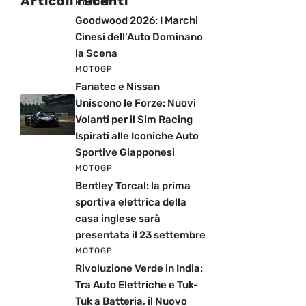
Articoli recenti
MOTOGP
Goodwood 2026: I Marchi
Cinesi dell’Auto Dominano
la Scena
MOTOGP
Fanatec e Nissan
Uniscono le Forze: Nuovi
Volanti per il Sim Racing
Ispirati alle Iconiche Auto
Sportive Giapponesi
MOTOGP
Bentley Torcal: la prima
sportiva elettrica della
casa inglese sarà
presentata il 23 settembre
MOTOGP
Rivoluzione Verde in India:
Tra Auto Elettriche e Tuk-
Tuk a Batteria, il Nuovo