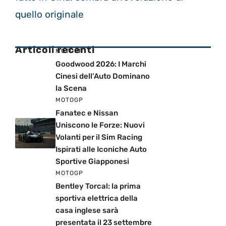
quello originale
Articoli recenti
MOTOGP
Goodwood 2026: I Marchi
Cinesi dell’Auto Dominano
la Scena
MOTOGP
Fanatec e Nissan
Uniscono le Forze: Nuovi
Volanti per il Sim Racing
Ispirati alle Iconiche Auto
Sportive Giapponesi
MOTOGP
Bentley Torcal: la prima
sportiva elettrica della
casa inglese sarà
presentata il 23 settembre