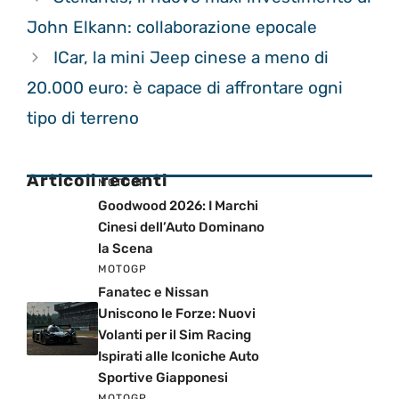
John Elkann: collaborazione epocale
ICar, la mini Jeep cinese a meno di
20.000 euro: è capace di affrontare ogni
tipo di terreno
Articoli recenti
MOTOGP
Goodwood 2026: I Marchi
Cinesi dell’Auto Dominano
la Scena
MOTOGP
Fanatec e Nissan
Uniscono le Forze: Nuovi
Volanti per il Sim Racing
Ispirati alle Iconiche Auto
Sportive Giapponesi
MOTOGP