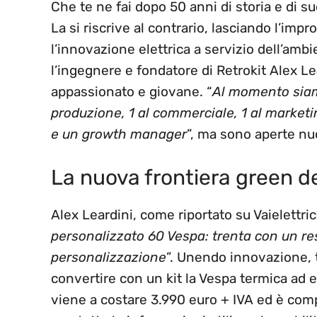
Che te ne fai dopo 50 anni di storia e di s
La si riscrive al contrario, lasciando l’imp
l’innovazione elettrica a servizio dell’ambi
l’ingegnere e fondatore di Retrokit Alex L
appassionato e giovane. “
Al momento siamo
produzione, 1 al commerciale, 1 al marketin
e un growth manager
”, ma sono aperte nu
La nuova frontiera green d
Alex Leardini, come riportato su Vaielettrico
personalizzato 60 Vespa: trenta con un rest
personalizzazione
”. Unendo innovazione, t
convertire con un kit la Vespa termica ad elet
viene a costare 3.990 euro + IVA ed è compr