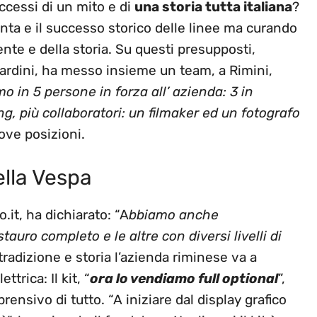
uccessi di un mito e di
una storia tutta italiana
?
ronta e il successo storico delle linee ma curando
ente e della storia. Su questi presupposti,
eardini, ha messo insieme un team, a Rimini,
 in 5 persone in forza all’ azienda: 3 in
g, più collaboratori: un filmaker ed un fotografo
ove posizioni.
ella Vespa
.it, ha dichiarato: “A
bbiamo anche
auro completo e le altre con diversi livelli di
radizione e storia l’azienda riminese va a
trica: Il kit, “
ora lo vendiamo full optional
”,
ensivo di tutto. “A iniziare dal display grafico