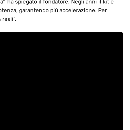
à”, ha spiegato il fondatore. Negli anni il kit è
otenza, garantendo più accelerazione. Per
reali”.