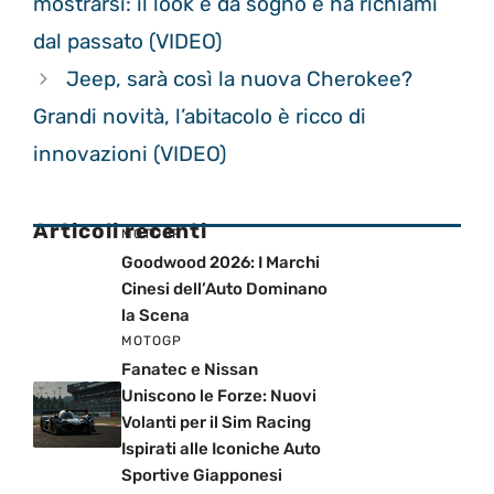
mostrarsi: il look è da sogno e ha richiami
dal passato (VIDEO)
Jeep, sarà così la nuova Cherokee?
Grandi novità, l’abitacolo è ricco di
innovazioni (VIDEO)
Articoli recenti
MOTOGP
Goodwood 2026: I Marchi
Cinesi dell’Auto Dominano
la Scena
MOTOGP
Fanatec e Nissan
Uniscono le Forze: Nuovi
Volanti per il Sim Racing
Ispirati alle Iconiche Auto
Sportive Giapponesi