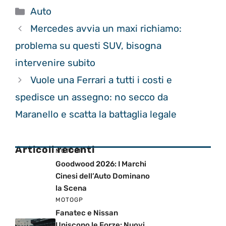
Categorie
Auto
Mercedes avvia un maxi richiamo:
problema su questi SUV, bisogna
intervenire subito
Vuole una Ferrari a tutti i costi e
spedisce un assegno: no secco da
Maranello e scatta la battaglia legale
Articoli recenti
MOTOGP
Goodwood 2026: I Marchi
Cinesi dell’Auto Dominano
la Scena
MOTOGP
Fanatec e Nissan
Uniscono le Forze: Nuovi