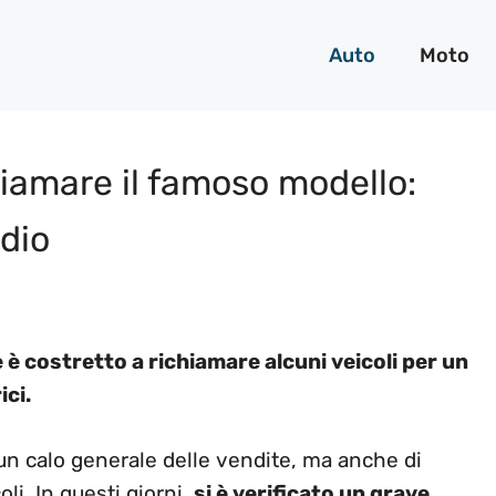
Auto
Moto
hiamare il famoso modello:
ndio
 è costretto a richiamare alcuni veicoli per un
ici.
i un calo generale delle vendite, ma anche di
oli. In questi giorni,
si è verificato un grave