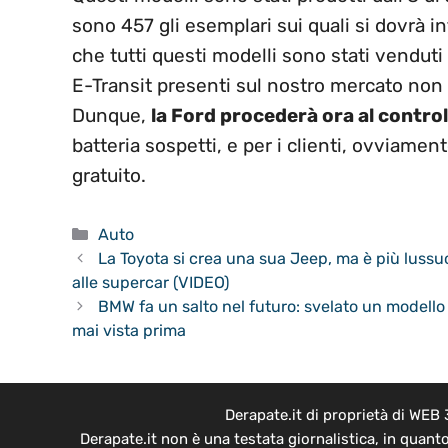
sono 457 gli esemplari sui quali si dovrà int
che tutti questi modelli sono stati venduti 
E-Transit presenti sul nostro mercato non 
Dunque,
la Ford procederà ora al control
batteria sospetti, e per i clienti, ovviamen
gratuito.
Categorie
Auto
La Toyota si crea una sua Jeep, ma è più lussuo
alle supercar (VIDEO)
BMW fa un salto nel futuro: svelato un modello 
mai vista prima
Derapate.it di proprietà di WEB
Derapate.it non è una testata giornalistica, in quant