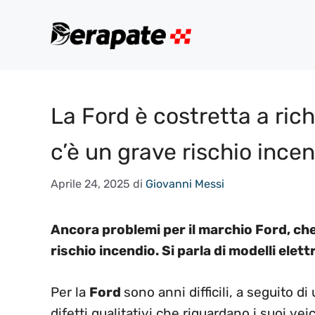
Vai
al
contenuto
La Ford è costretta a ric
c’è un grave rischio ince
Aprile 24, 2025
di
Giovanni Messi
Ancora problemi per il marchio Ford, che
rischio incendio. Si parla di modelli elettr
Per la
Ford
sono anni difficili, a seguito d
difetti qualitativi che riguardano i suoi veic