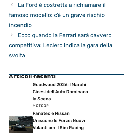
La Ford è costretta a richiamare il
famoso modello: c’è un grave rischio
incendio
Ecco quando la Ferrari sarà davvero
competitiva: Leclerc indica la gara della
svolta
Articoli recenti
MOTOGP
Goodwood 2026: I Marchi
Cinesi dell’Auto Dominano
la Scena
MOTOGP
Fanatec e Nissan
Uniscono le Forze: Nuovi
Volanti per il Sim Racing