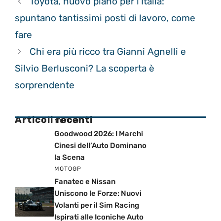
Toyota, nuovo piano per l’Italia:
spuntano tantissimi posti di lavoro, come
fare
Chi era più ricco tra Gianni Agnelli e
Silvio Berlusconi? La scoperta è
sorprendente
Articoli recenti
MOTOGP
Goodwood 2026: I Marchi
Cinesi dell’Auto Dominano
la Scena
MOTOGP
Fanatec e Nissan
Uniscono le Forze: Nuovi
Volanti per il Sim Racing
Ispirati alle Iconiche Auto