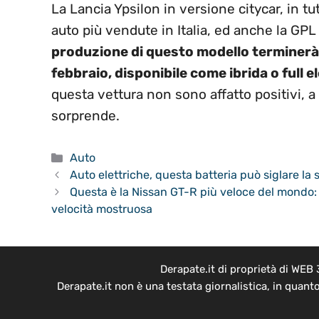
La Lancia Ypsilon in versione citycar, in tu
auto più vendute in Italia, ed anche la GP
produzione di questo modello terminerà, 
febbraio, disponibile come ibrida o full e
questa vettura non sono affatto positivi, a 
sorprende.
Categorie
Auto
Auto elettriche, questa batteria può siglare la
Questa è la Nissan GT-R più veloce del mondo:
velocità mostruosa
Derapate.it di proprietà di WEB
Derapate.it non è una testata giornalistica, in quant