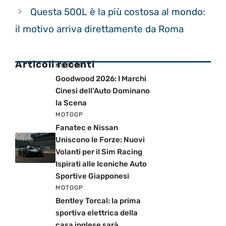
Questa 500L è la più costosa al mondo:
il motivo arriva direttamente da Roma
Articoli recenti
MOTOGP
Goodwood 2026: I Marchi
Cinesi dell’Auto Dominano
la Scena
MOTOGP
Fanatec e Nissan
Uniscono le Forze: Nuovi
Volanti per il Sim Racing
Ispirati alle Iconiche Auto
Sportive Giapponesi
MOTOGP
Bentley Torcal: la prima
sportiva elettrica della
casa inglese sarà