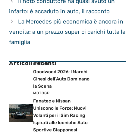
Il noto conduttore ha quasi avuto un
infarto: è accaduto in auto, il racconto
La Mercedes più economica è ancora in
vendita: a un prezzo super ci carichi tutta la
famiglia
Articoli recenti
MOTOGP
Goodwood 2026: I Marchi
Cinesi dell’Auto Dominano
la Scena
MOTOGP
Fanatec e Nissan
Uniscono le Forze: Nuovi
Volanti per il Sim Racing
Ispirati alle Iconiche Auto
Sportive Giapponesi