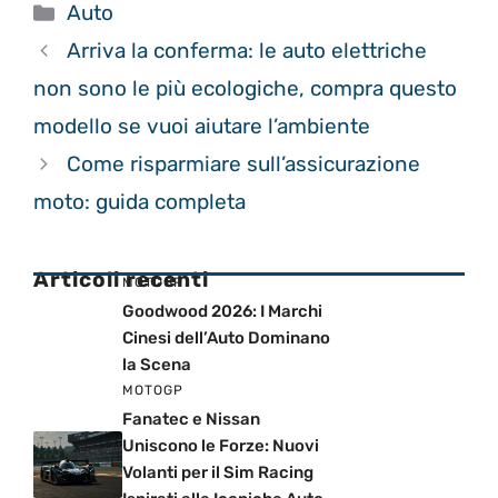
Categorie
Auto
Arriva la conferma: le auto elettriche
non sono le più ecologiche, compra questo
modello se vuoi aiutare l’ambiente
Come risparmiare sull’assicurazione
moto: guida completa
Articoli recenti
MOTOGP
Goodwood 2026: I Marchi
Cinesi dell’Auto Dominano
la Scena
MOTOGP
Fanatec e Nissan
Uniscono le Forze: Nuovi
Volanti per il Sim Racing