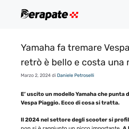
Vai
al
contenuto
Yamaha fa tremare Vespa 
retrò è bello e costa una 
Marzo 2, 2024
di
Daniele Petroselli
E’ uscito un modello Yamaha che punta d
Vespa Piaggio. Ecco di cosa si tratta.
Il 2024 nel settore degli scooter si profi
non si è raggiunto un picco importante.
A 